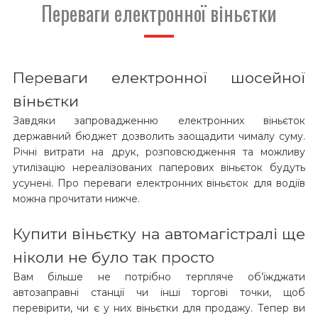
Переваги електронної віньєтки
Переваги електронної шосейної
віньєтки
Завдяки запровадженню електронних віньєток
державний бюджет дозволить заощадити чималу суму.
Річні витрати на друк, розповсюдження та можливу
утилізацію нереалізованих паперових віньєток будуть
усунені. Про переваги електронних віньєток для водіїв
можна прочитати нижче.
Купити віньєтку на автомагістралі ще
ніколи не було так просто
Вам більше не потрібно терпляче об’їжджати
автозаправні станції чи інші торгові точки, щоб
перевірити, чи є у них віньєтки для продажу. Тепер ви