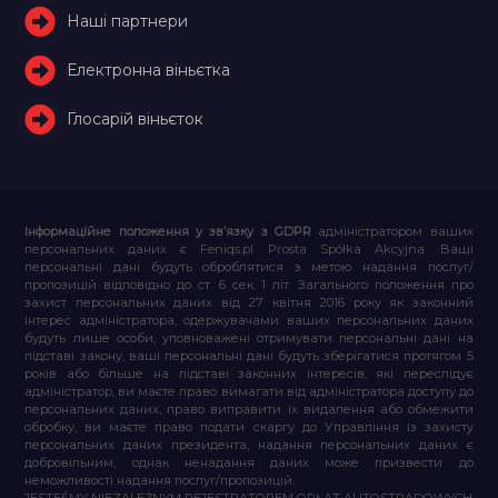
Наші партнери
Електронна віньєтка
Глосарій віньєток
Інформаційне положення у зв’язку з GDPR
адміністратором ваших
персональних даних є Feniqs.pl Prosta Spółka Akcyjna. Ваші
персональні дані будуть оброблятися з метою надання послуг/
пропозицій відповідно до ст. 6 сек. 1 літ. Загального положення про
захист персональних даних від 27 квітня 2016 року як законний
інтерес адміністратора, одержувачами ваших персональних даних
будуть лише особи, уповноважені отримувати персональні дані на
підставі закону, ваші персональні дані будуть зберігатися протягом 5
років або більше на підставі законних інтересів, які переслідує
адміністратор, ви маєте право вимагати від адміністратора доступу до
персональних даних, право виправити їх видалення або обмежити
обробку, ви маєте право подати скаргу до Управління із захисту
персональних даних президента, надання персональних даних є
добровільним, однак ненадання даних може призвести до
неможливості надання послуг/пропозицій.
JESTEŚMY NIEZALEŻNYM REJESTRATOREM OPŁAT AUTOSTRADOWYCH