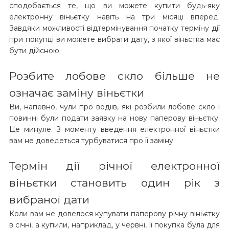
сподобається те, що ви можете купити будь-яку
електронну віньєтку навіть на три місяці вперед.
Завдяки можливості відтермінування початку терміну дії
при покупці ви можете вибрати дату, з якої віньєтка має
бути дійсною.
Розбите лобове скло більше не
означає заміну віньєтки
Ви, напевно, чули про водіїв, які розбили лобове скло і
повинні були подати заявку на нову паперову віньєтку.
Це минуле. З моменту введення електронної віньєтки
вам не доведеться турбуватися про її заміну. ​​
Термін дії річної електронної
віньєтки становить один рік з
вибраної дати
Коли вам не довелося купувати паперову річну віньєтку
в січні, а купили, наприклад, у червні, її покупка була для