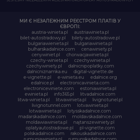
МИ Є НЕЗАЛЕЖНИМ РЕЄСТРОМ ПЛАТІВ У
ЄВРОПІ:
austria-winieta.pl
austriawinieta.pl
bilet-autostradowy.pl
bilety-autostradowe.pl
bulgariawienieta.pl
bulgariawinieta.pl
bulharskadalnice.com
cenawiniety.pl
cenywiniet.pl
chorwacjawinieta.pl
czechy-winieta.pl
czechywinieta.pl
czechywiniety.pl
dalnicnipoplatky.com
dalnicniznamka.eu
digital-vignette.de
e-vignette.pl
e-winieta.eu
edalnice.org
edalnice.pl
electronicavinieta.com
electroniceviniete.com
estoniawinieta.pl
ewinieta.pl
info365.pl
litvadalnice.com
litwa-winieta.pl
litwawinieta.pl
livignotunel.pl
livignotunnel.com
lotvawinieta.pl
lotwawinieta.pl
lotysskadalnice.com
madarskadalnice.com
moldavskadalnice.com
moldawiawinieta.pl
najtanszewiniety.pl
oplatyautostradowe.pl
pl-vignette.com
polskadalnice.com
rakouskadalnice.com
rumuniawinieta.pl
rumunskadalnice.com