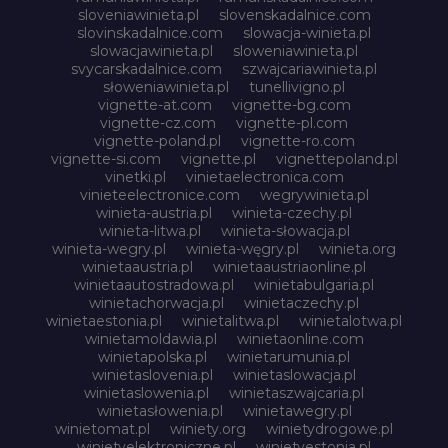
sloveniawinieta.pl
slovenskadalnice.com
slovinskadalnice.com
slowacja-winieta.pl
slowacjawinieta.pl
sloweniawinieta.pl
svycarskadalnice.com
szwajcariawinieta.pl
słoweniawinieta.pl
tunellivigno.pl
vignette-at.com
vignette-bg.com
vignette-cz.com
vignette-pl.com
vignette-poland.pl
vignette-ro.com
vignette-si.com
vignette.pl
vignettepoland.pl
vinetki.pl
vinietaelectronica.com
vinieteelectronice.com
wegrywinieta.pl
winieta-austria.pl
winieta-czechy.pl
winieta-litwa.pl
winieta-słowacja.pl
winieta-wegry.pl
winieta-węgry.pl
winieta.org
winietaaustria.pl
winietaaustriaonline.pl
winietaautostradowa.pl
winietabulgaria.pl
winietachorwacja.pl
winietaczechy.pl
winietaestonia.pl
winietalitwa.pl
winietalotwa.pl
winietamoldawia.pl
winietaonline.com
winietapolska.pl
winietarumunia.pl
winietaslovenia.pl
winietaslowacja.pl
winietaslowenia.pl
winietaszwajcaria.pl
winietasłowenia.pl
winietawegry.pl
winietomat.pl
winiety.org
winietydrogowe.pl
winietyelektroniczne.pl
winietyestonia.pl