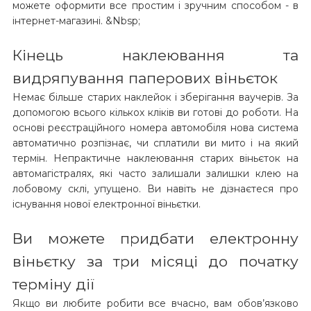
можете оформити все простим і зручним способом - в
інтернет-магазині. &Nbsp;
Кінець наклеювання та
видряпування паперових віньєток
Немає більше старих наклейок і зберігання ваучерів. За
допомогою всього кількох кліків ви готові до роботи. На
основі реєстраційного номера автомобіля нова система
автоматично розпізнає, чи сплатили ви мито і на який
термін. Непрактичне наклеювання старих віньєток на
автомагістралях, які часто залишали залишки клею на
лобовому склі, упущено. Ви навіть не дізнаєтеся про
існування нової електронної віньєтки.
Ви можете придбати електронну
віньєтку за три місяці до початку
терміну дії
Якщо ви любите робити все вчасно, вам обов’язково