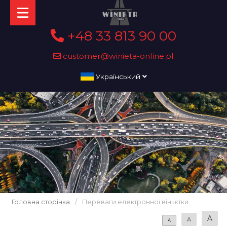
+48 33 813 90 00
customer@winieta-online.pl
Український
Головна сторінка
/
Переваги електронної віньєтки
A
A
A