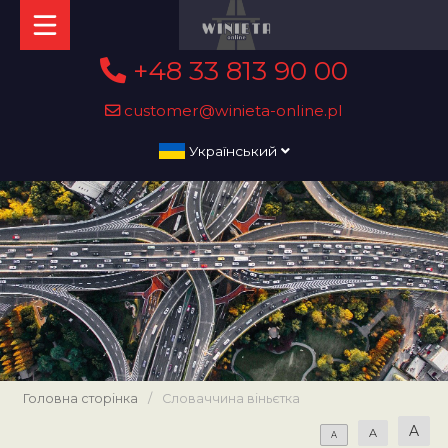
+48 33 813 90 00
customer@winieta-online.pl
Український
Головна сторінка
/
Словаччина віньєтка
A
A
A