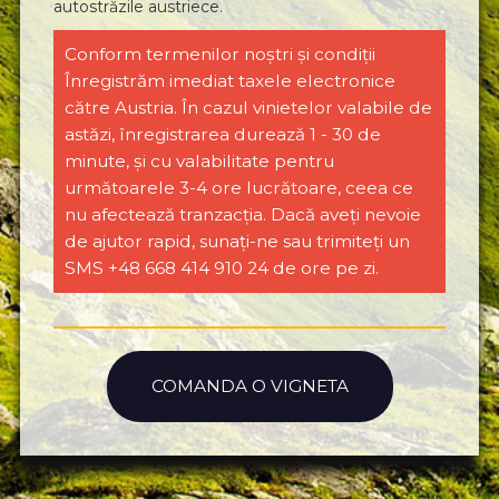
autostrăzile austriece.
Conform termenilor noștri și condiții
Înregistrăm imediat taxele electronice
către Austria. În cazul vinietelor valabile de
astăzi, înregistrarea durează 1 - 30 de
minute, și cu valabilitate pentru
următoarele 3-4 ore lucrătoare, ceea ce
nu afectează tranzacția. Dacă aveți nevoie
de ajutor rapid, sunați-ne sau trimiteți un
SMS +48 668 414 910 24 de ore pe zi.
COMANDA O VIGNETA