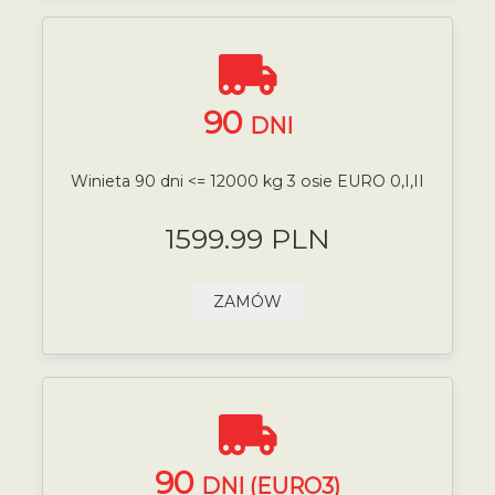
90
DNI
Winieta 90 dni <= 12000 kg 3 osie EURO 0,I,II
1599.99 PLN
ZAMÓW
90
DNI (EURO3)