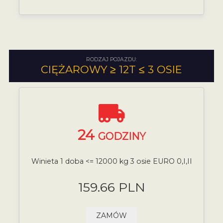
RODZAJ POJAZDU:
CIĘŻAROWY ≥ 12T ≤ 3 OSIE
24
GODZINY
Winieta 1 doba <= 12000 kg 3 osie EURO 0,I,II
159.66 PLN
ZAMÓW