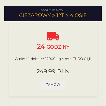
RODZAJ POJAZDU:
CIEŻAROWY ≥ 12T ≥ 4 OSIE
24
GODZINY
Winieta 1 doba <= 12000 kg 4 osie EURO 0,I,II
249.99 PLN
ZAMÓW