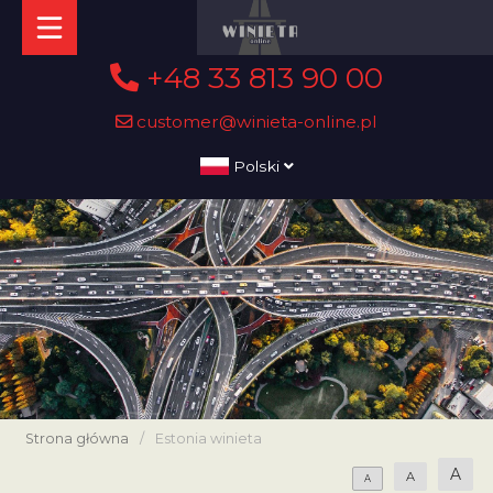
+48 33 813 90 00
customer@winieta-online.pl
Polski
Strona główna
/
Estonia winieta
A
A
A