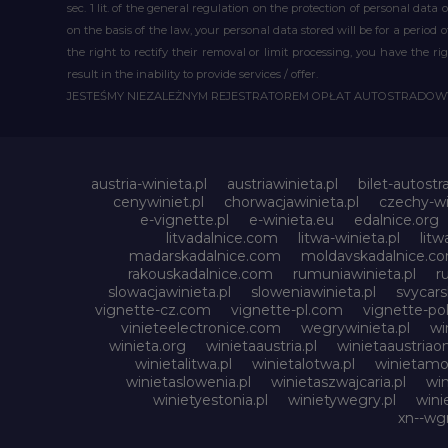
sec. 1 lit. of the general regulation on the protection of personal data 
on the basis of the law, your personal data stored will be for a period
the right to rectify their removal or limit processing, you have the 
result in the inability to provide services / offer.
JESTEŚMY NIEZALEŻNYM REJESTRATOREM OPŁAT AUTOSTRADO
austria-winieta.pl
austriawinieta.pl
bilet-autostr
cenywiniet.pl
chorwacjawinieta.pl
czechy-wi
e-vignette.pl
e-winieta.eu
edalnice.org
litvadalnice.com
litwa-winieta.pl
litw
madarskadalnice.com
moldavskadalnice.c
rakouskadalnice.com
rumuniawinieta.pl
r
slowacjawinieta.pl
sloweniawinieta.pl
svycar
vignette-cz.com
vignette-pl.com
vignette-pol
vinieteelectronice.com
wegrywinieta.pl
wi
winieta.org
winietaaustria.pl
winietaaustriaon
winietalitwa.pl
winietalotwa.pl
winietamol
winietaslowenia.pl
winietaszwajcaria.pl
win
winietyestonia.pl
winietywegry.pl
wini
xn--wgr