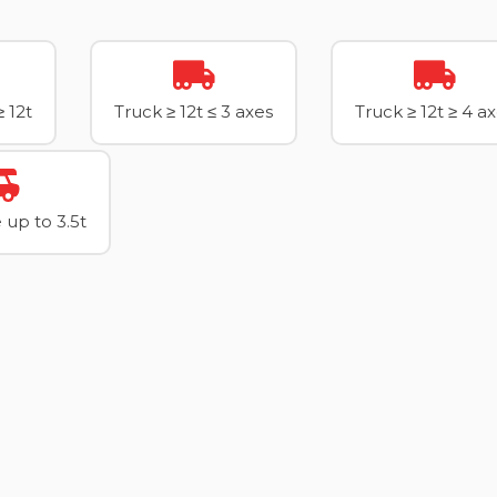
≥ 12t
Truck ≥ 12t ≤ 3 axes
Truck ≥ 12t ≥ 4 a
up to 3.5t