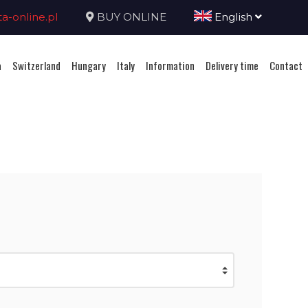
-online.pl
BUY ONLINE
English
a
Switzerland
Hungary
Italy
Information
Delivery time
Contact