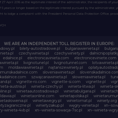
of 27 April 2016 as the legitimate interest of the administrator, the recipients of y
 of 5 years or longer based on the legitimate interest pursued by the administrator, 
right to lodge a complaint with the President Personal Data Protection Office, prov
WYCH
WE ARE AN INDEPENDENT TOLL REGISTER IN EUROPE:
adowy.pl
bilety-autostradowe.pl
bulgariawienieta.pl
bulgari
nieta.pl
czechywinieta.pl
czechywiniety.pl
dalnicnipoplat
edalnice.pl
electronicavinieta.com
electroniceviniete.com
awinieta.pl
livignotunel.pl
livignotunnel.com
lotvawinieta.p
om
moldawiawinieta.pl
najtanszewiniety.pl
oplatyautostrad
umunskadalnice.com
sloveniawinieta.pl
slovenskadalnice.co
skadalnice.com
szwajcariawinieta.pl
słoweniawinieta.pl
tune
and.pl
vignette-ro.com
vignette-si.com
vignette.pl
vig
nieta-austria.pl
winieta-czechy.pl
winieta-litwa.pl
winieta-sł
line.pl
winietaautostradowa.pl
winietabulgaria.pl
winietach
dawia.pl
winietaonline.com
winietapolska.pl
winietarumun
ietasłowenia.pl
winietawegry.pl
winietomat.pl
winiety.org
etyzagraniczne.pl
winietyzakup.pl
węgry-winieta.pl
xn--sow
y-winieta-4vb.pl
xn--winieta-sowacja-7sc.pl
xn--winieta-wgry