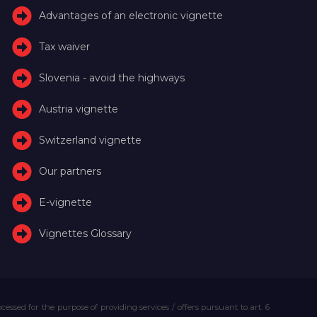
Advantages of an electronic vignette
Tax waiver
Slovenia - avoid the highways
Austria vignette
Switzerland vignette
Our partners
E-vignette
Vignettes Glossary
essed for the purpose of providing services / offers pursuant to art. 6