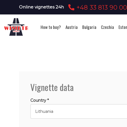
+48 33 813 90 0
Online vignettes 24h
How to buy?
Austria
Bulgaria
Czechia
Esto
Vignette data
Country *