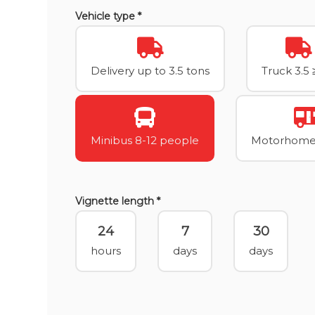
Vehicle type *
Delivery up to 3.5 tons
Truck 3.5 
Minibus 8-12 people
Motorhome 
Vignette length *
24
7
30
hours
days
days