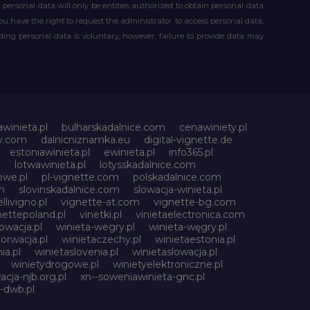
our personal data will only be entities authorized to obtain personal data
you have the right to request the administrator to access personal data,
iding personal data is voluntary, however, failure to provide data may
awinieta.pl
bulharskadalnice.com
cenawiniety.pl
ky.com
dalnicniznamka.eu
digital-vignette.de
estoniawinieta.pl
ewinieta.pl
info365.pl
l
lotwawinieta.pl
lotysskadalnice.com
owe.pl
pl-vignette.com
polskadalnice.com
m
slovinskadalnice.com
slowacja-winieta.pl
llivigno.pl
vignette-at.com
vignette-bg.com
nettepoland.pl
vinetki.pl
vinietaelectronica.com
owacja.pl
winieta-wegry.pl
winieta-węgry.pl
orwacja.pl
winietaczechy.pl
winietaestonia.pl
ia.pl
winietaslovenia.pl
winietaslowacja.pl
winietydrogowe.pl
winietyelektroniczne.pl
acja-njb.org.pl
xn--soweniawinieta-gnc.pl
-dwb.pl