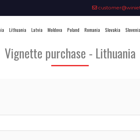
0
customer@winieta
nia
Lithuania
Latvia
Moldova
Poland
Romania
Slovakia
Sloveni
Vignette purchase - Lithuania